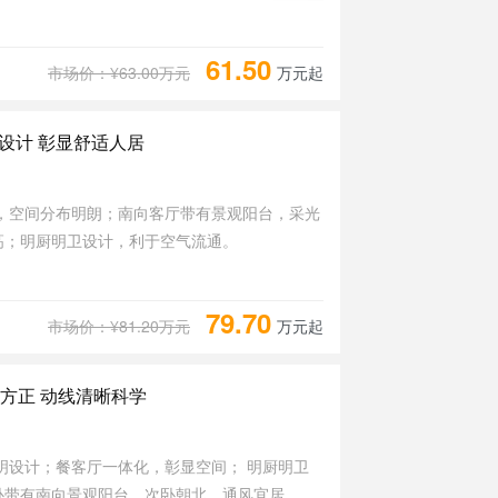
61.50
市场价：¥63.00万元
万元起
设计 彰显舒适人居
，空间分布明朗；南向客厅带有景观阳台，采光
高；明厨明卫设计，利于空气流通。
79.70
市场价：¥81.20万元
万元起
方正 动线清晰科学
明设计；餐客厅一体化，彰显空间； 明厨明卫
卧带有南向景观阳台，次卧朝北，通风宜居。