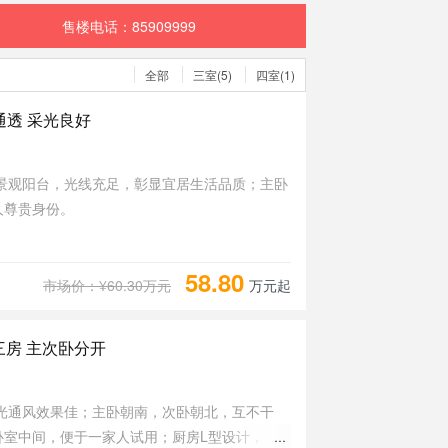
售楼电话：85909999
全部
三室(5)
四室(1)
通透 采光良好
景观阳台，光线充足，彰显宜居生活品质；主卧
人尊贵身份。
58.80
市场价：¥60.30万元
万元起
房 主次卧分开
光通风效果佳；主卧朝南，次卧朝北，互不干
卧室中间，便于一家人试用；厨房L型设计，便