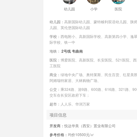
幼儿园
小学
医院
幼儿园：
高新国际幼儿园、蒙特梭利双语幼儿园、陕
儿园、英伦堡国际幼儿园
学校：
西电附小、高新国际学校、高新第四小学、逸
际学校、铁一中
地铁：
2号线
韦曲南
医院：
博爱医院、高新医院、长安医院、521医院、
工医院
商业：
绿地中央广场、奥特莱斯、民生百货、红星美
阿姆瑞特家居、大林购物广场、
公交：
乘324路、游9路、600路、616路、321路、9
交车在长安区政府下车；
超市：
人人乐、华润万家
项目信息
开发商：
悦达华美（西安）置业有限公司
参考价格：
均价10500元/㎡