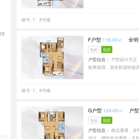
于烹饪操作。
楼号: 7、8号楼
楼交
F户型
116.00㎡
全明
毛坯
现房
户型信息：
户型设计方正
效果加强，居住舒适性较
楼号: 7、8号楼
G户型
124.00㎡
户型
毛坯
现房
户型信息：
南北通透，全
设计，增加采光通风；主