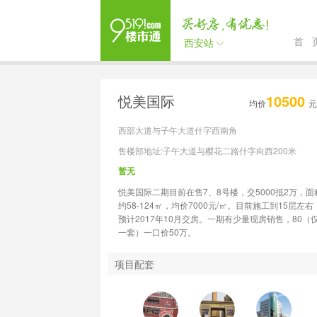
首 
西安站
悦美国际
10500
均价
元
西部大道与子午大道什字西南角
售楼部地址:子午大道与樱花二路什字向西200米
暂无
悦美国际二期目前在售7、8号楼，交5000抵2万，面
约58-124㎡，均价7000元/㎡。目前施工到15层左右
预计2017年10月交房。一期有少量现房销售，80（
一套）一口价50万。
项目配套