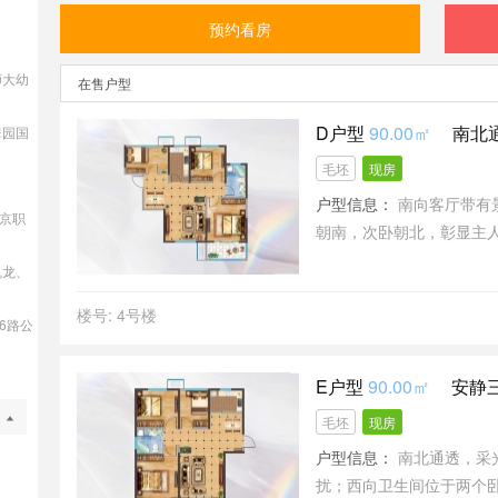
预约看房
师大幼
在售户型
D户型
90.00㎡
南北
翠园国
毛坯
现房
户型信息：
南向客厅带有
西京职
朝南，次卧朝北，彰显主
凯龙、
楼号: 4号楼
06路公
E户型
90.00㎡
安静三
毛坯
现房
户型信息：
南北通透，采
扰；西向卫生间位于两个