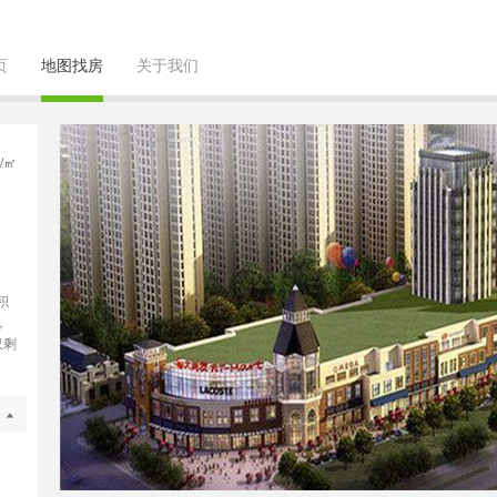
页
地图找房
关于我们
/㎡
积
，
仅剩