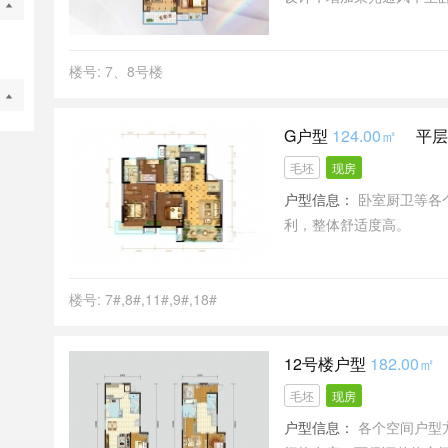
楼号: 7、8号楼
G户型
124.00㎡
平层
毛坯
现房
户型信息：
卧室厨卫等各
利，整体舒适度高。
楼号: 7#,8#,11#,9#,18#
12号楼户型
182.00㎡
毛坯
现房
户型信息：
各个空间户型