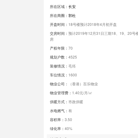
所在区域：
长安
所在商圈：
郭杜
开盘时间：
18号楼预计2018年4月初开盘
交房时间：
预计2019年12月31日三期18、19、20号
房
产权年限：
70
规划户数：
4525
装修情况：
毛坯
车位情况：
1600
物业公司：
（香港）百乐物业
物业管理费：
1.40元/月/㎡
供暖方式：
市政供暖
水电燃气：
有
容积率：
3.50
绿化率：
40%