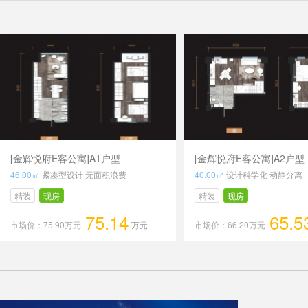
[金辉悦府E客公寓]A1户型
[金辉悦府E客公寓]A2户型
46.00㎡
紧凑型设计 无面积浪费
40.00㎡
设计科学化 动静分离
精装
现房
精装
现房
75.14
65.5
市场价：75.90万元
万元
市场价：66.20万元