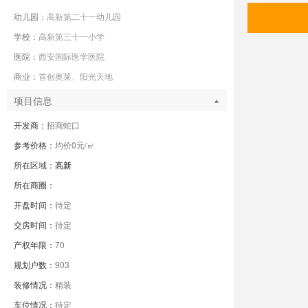
幼儿园：
高新第二十一幼儿园
学校：
高新第三十一小学
医院：
西安国际医学医院
商业：
首创奥莱、阳光天地
项目信息
开发商：
招商蛇口
参考价格：
均价0元/㎡
所在区域：
高新
所在商圈：
开盘时间：
待定
交房时间：
待定
产权年限：
70
规划户数：
903
装修情况：
精装
车位情况：
待定