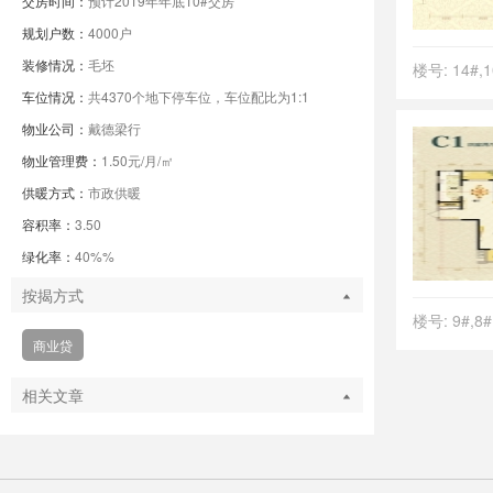
交房时间：
预计2019年年底10#交房
规划户数：
4000户
装修情况：
毛坯
楼号: 14#,1
车位情况：
共4370个地下停车位，车位配比为1:1
物业公司：
戴德梁行
物业管理费：
1.50元/月/㎡
供暖方式：
市政供暖
容积率：
3.50
绿化率：
40%%
按揭方式
楼号: 9#,8#
商业贷
相关文章