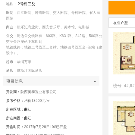
地铁：
2号线
三爻
医院：
曲江医院、肿瘤医院、交大附院、骨科医院、省人民
医院
在售户型
商业：
新乐汇商业街、西安音乐厅、美术馆、电影城
公交：
周边公交线路有：603路、K631路、242路、500路公
交至金浮沱站下车即到；
地铁线路：地铁二号线至三爻站、地铁四号线至金~沱站（建
设中）。
超市：
华润万家
酒店：
威斯汀国际酒店
项目信息
楼号: 4#,9#
开发商：
陕西英泰置业有限公司
参考价格：
均价13500元/㎡
所在区域：
曲江
所在商圈：
曲江
开盘时间：
2017年7月28日10#已开盘