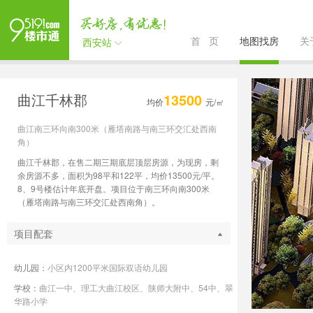
首 页
地图找房
关
西安站
曲江千林郡
13500
均价
元/㎡
曲江南三环向南300米（雁塔南路与南三环交汇处西南
角）
曲江千林郡，在售二期三期底层顶层房源，为现房，剩
余房源不多，面积为98平和122平，均价13500元/平。
8、9号楼估计年底开盘。项目位于南三环向南300米
（雁塔南路与南三环交汇处西南角）。
项目配套
幼儿园：
小区内1200平米国际双语幼儿园
学校：
曲江一中、理工大曲江校区、陕师大附中、54中、翠
华路小学