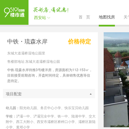
首 页
地图找房
关
西安站
中铁・琉森水岸
价格待定
东城大道灞桥湿地公园里
售楼部地址:东城大道灞桥湿地公园
中铁·琉森水岸待推3号楼洋房，房源面积为112-153㎡，
目前接受前期咨询，开盘时间待定，具体销售优惠等信
息待定。
项目配套
幼儿园：
阳光幼儿园、务庄中心小学、快乐宝贝幼儿园
学校：
浐灞一中、浐灞完全中学、铁一中、陆港中学、交大
附中、西工大附小、西安市灞桥区桥梓口小学、灞桥区新陆
小学、黄邓小学