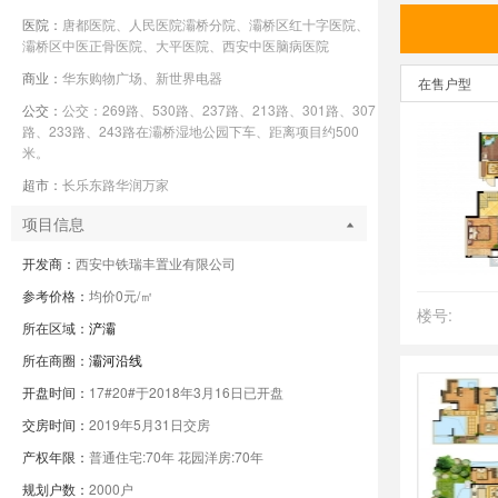
医院：
唐都医院、人民医院灞桥分院、灞桥区红十字医院、
灞桥区中医正骨医院、大平医院、西安中医脑病医院
商业：
华东购物广场、新世界电器
在售户型
公交：
公交：269路、530路、237路、213路、301路、307
路、233路、243路在灞桥湿地公园下车、距离项目约500
米。
超市：
长乐东路华润万家
项目信息
开发商：
西安中铁瑞丰置业有限公司
参考价格：
均价0元/㎡
楼号:
所在区域：
浐灞
所在商圈：
灞河沿线
开盘时间：
17#20#于2018年3月16日已开盘
交房时间：
2019年5月31日交房
产权年限：
普通住宅:70年 花园洋房:70年
规划户数：
2000户