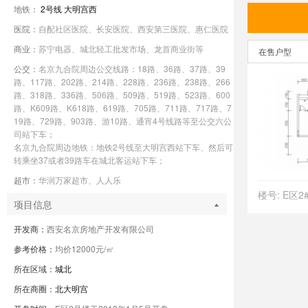
地铁：
2号线
大明宫西
医院：
自配社区医院、长安医院、西安第三医院、惠仁医院
商业：
苏宁电器、城北轻工批发市场、龙首商业街等
在售户型
公交：
名京九合院周边公交线路：18路、36路、37路、39
路、117路、202路、214路、228路、236路、238路、266
路、318路、336路、506路、509路、519路、523路、600
路、K609路、K618路、619路、705路、711路、717路、7
19路、729路、903路、游10路、通宵4号线路等至公交六公
司站下车；
名京九合院周边地铁：地铁2号线至大明宫西站下车、然后可
转乘坐37或者39路车在城北客运站下车；
超市：
华润万家超市、人人乐
楼号: E区2
项目信息
开发商：
西安名京房地产开发有限公司
参考价格：
均价12000元/㎡
所在区域：
城北
所在商圈：
北大明宫