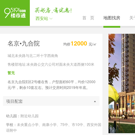
首 页
地图找房
关
西安站
名京•九合院
12000
均价
元/㎡
城北未央路与北二环十字西南角
售楼部地址:未央路公交六公司对面未央大道西侧100米
暂无
名京九合院E区2号楼在售，户型面积60平，均价12000
元/平，剩余10套左右。预计交房时间2019年年底。
项目配套
幼儿园：
附近幼儿园
学校：
未央重点小学、南康小学、75中、市10中、西安外国
语附中