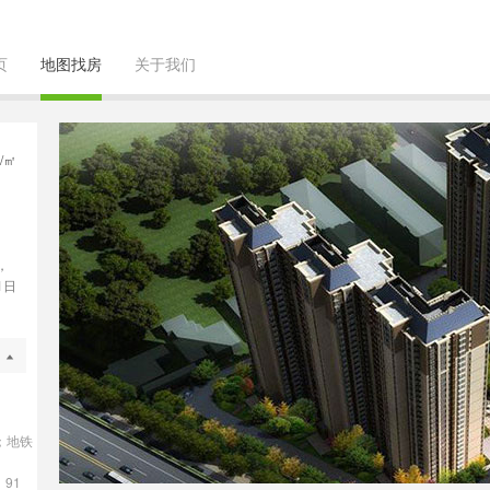
页
地图找房
关于我们
/㎡
，
1日
；地铁
91