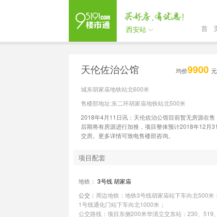
首 
西安站
天伦佐治公馆
9900
均价
元
城东胡家庙地铁站北600米
售楼部地址:东二环胡家庙地铁站北500米
2018年4月11日讯：天伦佐治公馆目前暂无房源在售
后期将有房源进行加推，项目整体预计2018年12月3
交房。更多详情可致电售楼部咨询。
项目配套
地铁：
3号线
胡家庙
公交：
周边地铁：地铁3号线胡家庙站下车向北500米
1号线通化门站下车向北1000米；
公交路线：项目东侧200米华清立交东站：230、519、