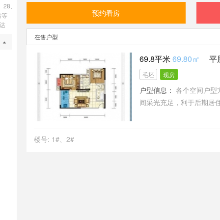
、28、
预约看房
路等
达
在售户型
69.8平米
69.80㎡
平
毛坯
现房
户型信息：
各个空间户型
间采光充足，利于后期居
动静分离；客厅、卧室、
中，有利于采光和通风，
楼号: 1#、2#