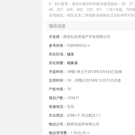
2、931路等；项目向南300米新兴骏景园站：20、27
48、227、245、402、723、环1、二环1号线、706
自驾路线：驾车至东二环胡家庙地铁站北500米即可到
项目信息
开发商：
西安红杉房地产开发有限公司
参考价格：
均价9900元/㎡
所在区域：
城东
所在商圈：
胡家庙
开盘时间：
1#楼1单元于2018年3月4日已加推
交房时间：
1#、2#预计2018年12月31日开盘
产权年限：
70
规划户数：
1034户
装修情况：
毛坯
车位情况：
共981个,车位配比1:1
物业公司：
陕西信远和有限公司
物业管理费：
1.50元/月/㎡