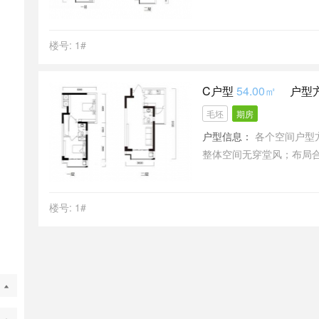
静分离和居室通风；各个
居住舒适度好。
楼号: 1#
C户型
54.00㎡
户型
毛坯
期房
户型信息：
各个空间户型
整体空间无穿堂风；布局
各个功能区的面积大小都
楼号: 1#