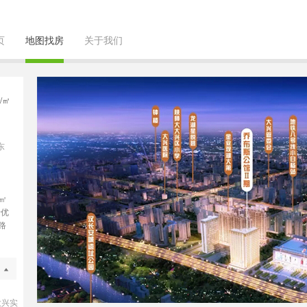
页
地图找房
关于我们
/㎡
东
㎡
折优
路
大兴实