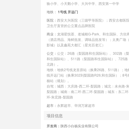
验小学、小天鹅小学、大兴中学、西安第一中学
地铁：
1号线
开远门
医院：
西安大兴医院（三级甲等医院）；西安古都医
卫生厅直管的公立重点品牌医院
商业：
龙湖星悦荟、老城根G-Park、和生国际、方欣
（酒店用品、海鲜批发、调味品批发等）；太奥广场
影城）以及鑫苑大都汇（星光百老汇）
公交：
公交：26路（梨园路和生国际站）、302路（
和生国际站）、511路（梨园路和生国际站）、725路
北路）。
地铁：地铁2号线龙首原站（换乘26路、511路）；地
线开远门站（换乘302到梨园路R26;和生国际）；8
杨站（规划）。
自驾：城西：大庆路-西二环-梨园路；城北：未央路-朱
梨园路；城南：南二环-西二环-梨园路；城东：东二环
环-朱宏路-梨园路
超市：
永辉超市、华润万家超市
项目信息
开发商：
陕西小白杨实业有限公司