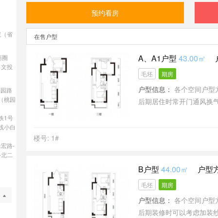
预约看房
院（省
在售户型
A、A1户型
43.00㎡
商圈
（文投
毛坯
期房
户型信息：
各个空间户型
梨园路
（桃园
后期居住时常开门通风换
各个功能区的尺寸比例规
铁1号
舒适度好。
号线小白
楼号: 1#
宏路-
-北二
B户型
44.00㎡
户型方
毛坯
期房
户型信息：
各个空间户型
后期装修时可以考虑加装