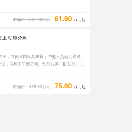
功能区的尺寸比例规范，布局合理，采光充足，
61.60
市场价：¥61.60万元
万元起
方正 动静分离
方正，方便室内家具布置；户型不是南北通透，
合理，做到了干湿分离、动静分离；卧室厨卫等
比较合理，居住体验便利，整体舒适度高。
75.60
市场价：¥75.60万元
万元起