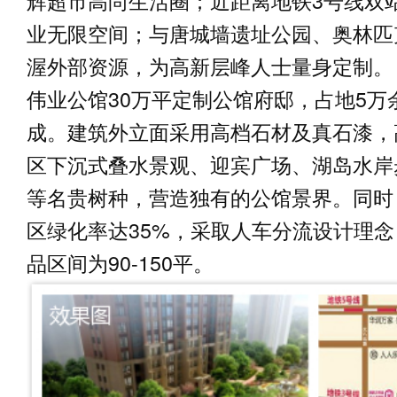
辉超市高尚生活圈；近距离地铁3号线双
业无限空间；与唐城墙遗址公园、奥林匹
渥外部资源，为高新层峰人士量身定制。
伟业公馆30万平定制公馆府邸，占地5万余
成。建筑外立面采用高档石材及真石漆，
区下沉式叠水景观、迎宾广场、湖岛水岸
等名贵树种，营造独有的公馆景界。同时
区绿化率达35%，采取人车分流设计理
品区间为90-150平。