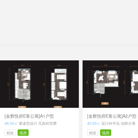
[金辉悦府E客公寓]A1户型
[金辉悦府E客公寓]A2户型
46.00㎡
紧凑型设计 无面积浪费
40.00㎡
设计科学化 动静分离
精装
现房
精装
现房