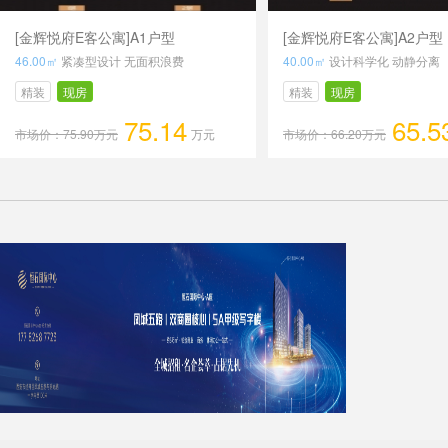
[金辉悦府E客公寓]A1户型
[金辉悦府E客公寓]A2户型
46.00㎡
紧凑型设计 无面积浪费
40.00㎡
设计科学化 动静分离
精装
现房
精装
现房
75.14
65.5
市场价：75.90万元
万元
市场价：66.20万元