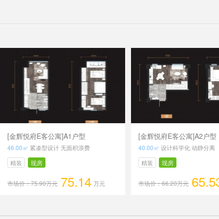
[金辉悦府E客公寓]A1户型
[金辉悦府E客公寓]A2户型
46.00㎡
紧凑型设计 无面积浪费
40.00㎡
设计科学化 动静分离
精装
现房
精装
现房
75.14
65.5
市场价：75.90万元
万元
市场价：66.20万元