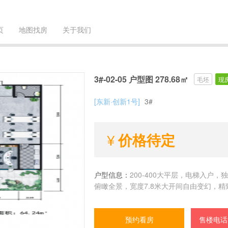
页
地图找房
关于我们
3#-02-05 户型图 278.68㎡
毛坯
现
[东新·创新1号]
3#
价格待定
户型信息：
200-400大平层，电梯入户
俯瞰全景，宽度7.8米大开间自由变幻，
预约看房
售楼电话：