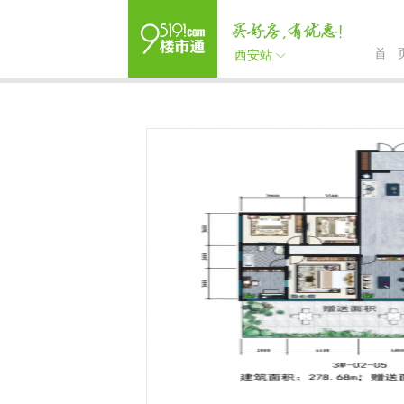
首 
西安站