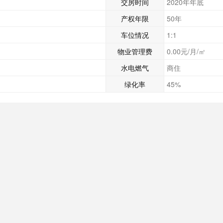
交房时间
2020年年底
产权年限
50年
车位情况
1:1
物业管理费
0.00元/月/㎡
水电燃气
商住
绿化率
45%