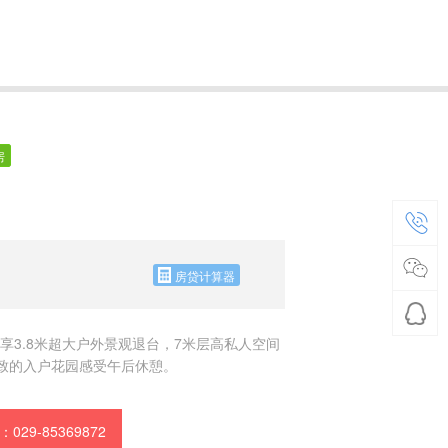
房
房贷计算器
，独享3.8米超大户外景观退台，7米层高私人空间
精致的入户花园感受午后休憩。
029-85369872