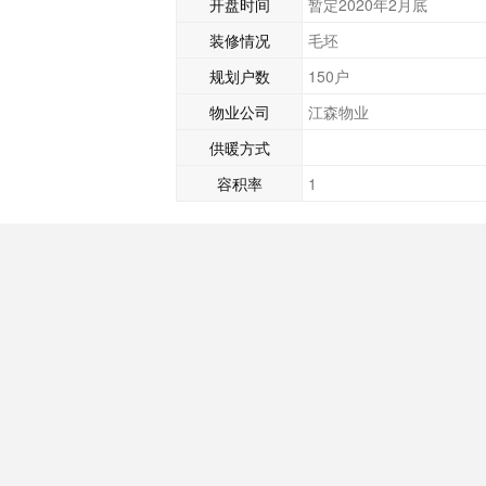
开盘时间
暂定2020年2月底
装修情况
毛坯
规划户数
150户
物业公司
江森物业
供暖方式
容积率
1