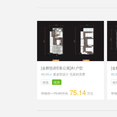
[金辉悦府E客公寓]A1户型
[金
46.00㎡
紧凑型设计 无面积浪费
40.
精装
现房
精
75.14
市场价：75.90万元
万元
市场