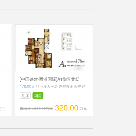
[中国铁建·西派国际]A1御景龙邸
178.00㎡
非毛坯大平层 户型方正 采光好
毛坯
期房
320.00
万元
市场价：350.00万元
万元