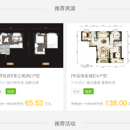
推荐房源
辉悦府E客公寓]A2户型
[华远海蓝城]C4户型
00㎡
设计科学化 动静分离
115.00㎡
南北通透 通透性强
装
现房
毛坯
期房
65.53
138.00
价：66.20万元
万元
市场价：140.00万元
推荐活动