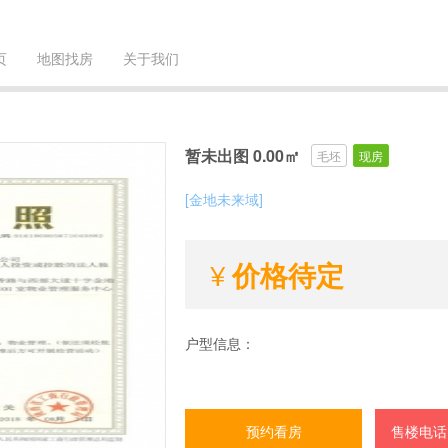
页
地图找房
关于我们
暂未出图 0.00㎡
毛坯
现房
[金地未来域]
价格待定
户型信息：
预约看房
售楼电话：0