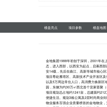
楼盘亮点
项目参数
楼盘地图
金地集团1988年初创于深圳，2001年在
态，进入西部，以西安为起点，启幕西部
安14载，先后在曲江、高新等城市核心
项目尊处雁塔区、高新技术产业开发区及
以及5万周边常住人口，高消费力焕新区
园，东侧为约30万㎡西北首个宜家荟聚（
项目规划总占地约
1241亩，总建面约
便捷生活。规划3栋公寓及2层时尚商业
物业服务百强企业质量榜首的金地物业，