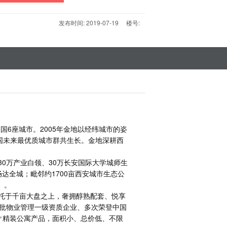
发布时间: 2019-07-19 楼号:
美国6座城市。2005年金地以经纬城市的姿
国未来最优质城市群共生长。金地深耕西
0万产业白领、30万长安国际大学城师生
畅达全城；毗邻约
1700亩西安城市生态公
）。
依托于千亩大盘之上，奢拥醇熟配套、悦享
批物业管理一级资质企业、多次荣登中国
60㎡精装公寓产品，面积小、总价低、不限