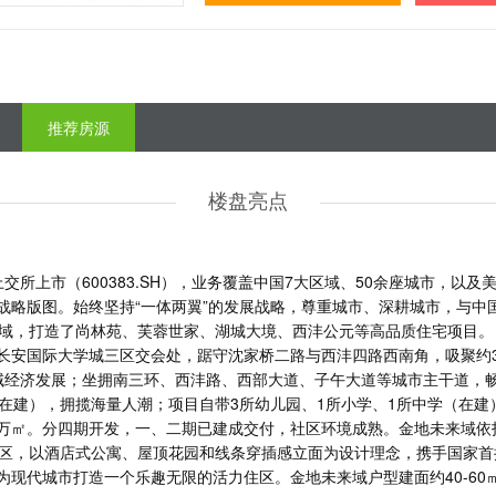
推荐房源
楼盘亮点
上交所上市（600383.SH），业务覆盖中国7大区域、50余座城市，以及
战略版图。始终坚持“一体两翼”的发展战略，尊重城市、深耕城市，与中
区域，打造了尚林苑、芙蓉世家、湖城大境、西沣公元等高品质住宅项目。
长安国际大学城三区交会处，踞守沈家桥二路与西沣四路西南角，吸聚约3
域经济发展；
坐拥南三环、西沣路、西部大道、子午大道等城市主干道，
在建），拥揽海量人潮；项目自带3所幼儿园、1所小学、1所中学（在建
212万㎡。分四期开发，一、二期已建成交付，社区环境成熟。金地未来域
街区，以酒店式公寓、屋顶花园和线条穿插感立面为设计理念，
携手国家首
为现代城市打造一个乐趣无限的活力住区。金地未来域户型建面约
40-