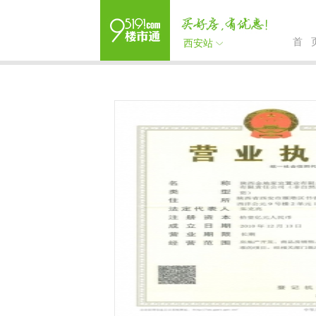
首 
西安站