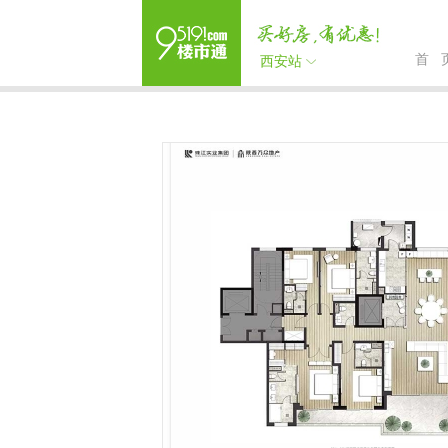
首 
西安站