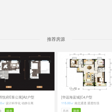
推荐房源
辉悦府E客公寓]A2户型
[华远海蓝城]C4户型
00㎡
设计科学化 动静分离
115.00㎡
南北通透 通透性强
装
现房
毛坯
期房