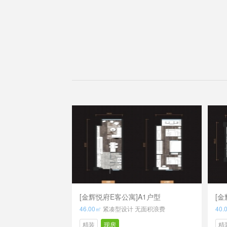
[金辉悦府E客公寓]A1户型
[金
46.00㎡
紧凑型设计 无面积浪费
40.
精装
现房
精