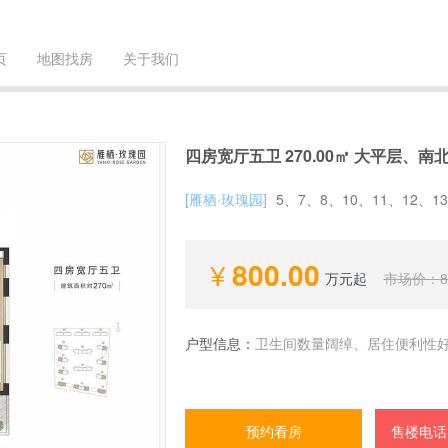
页
地图找房
关于我们
四房宽厅五卫 270.00㎡ 大平层、
[雁栖·玫瑰园]
5、7、8、10、11、12、13
800.00
万元起
市场价：
8
户型信息：
卫生间数量阔绰、居住便利性好
预约看房
售楼电话：