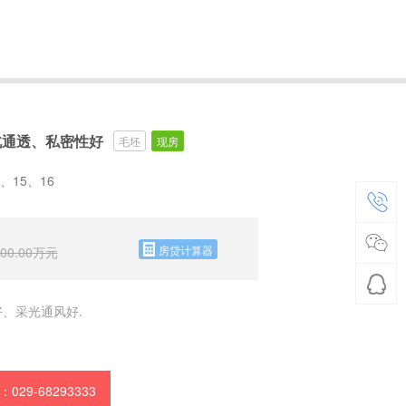
南北通透、私密性好
毛坯
现房
、15、16
房贷计算器
00.00
万元
、采光通风好.
029-68293333