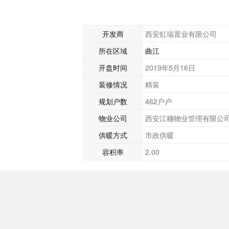
开发商
西安虹瑞置业有限公司
所在区域
曲江
开盘时间
2019年5月16日
装修情况
精装
规划户数
462户户
物业公司
西安江穗物业管理有限公
供暖方式
市政供暖
容积率
2.00