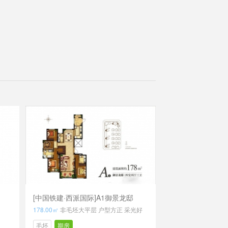
[中国铁建·西派国际]A1御景龙邸
178.00㎡
非毛坯大平层 户型方正 采光好
毛坯
期房