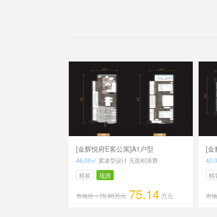
[金辉悦府E客公寓]A1户型
[金
46.00㎡
紧凑型设计 无面积浪费
40.
精装
现房
精
75.14
市场价：75.90万元
万元
市场