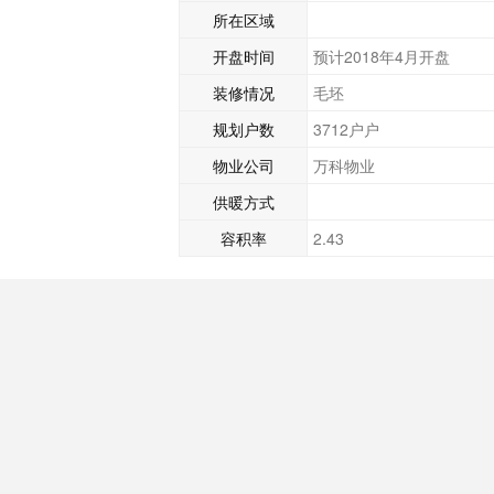
所在区域
开盘时间
预计2018年4月开盘
装修情况
毛坯
规划户数
3712户户
物业公司
万科物业
供暖方式
容积率
2.43