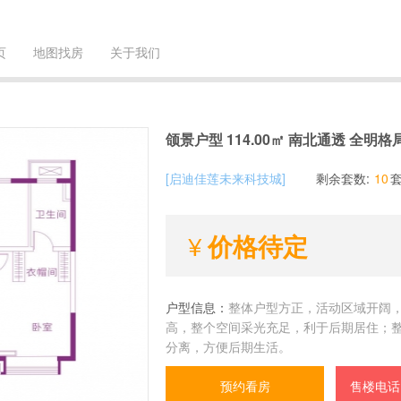
页
地图找房
关于我们
颌景户型 114.00㎡ 南北通透 全明格
[启迪佳莲未来科技城]
剩余套数:
10
价格待定
户型信息：
整体户型方正，活动区域开阔
高，整个空间采光充足，利于后期居住；
分离，方便后期生活。
预约看房
售楼电话：