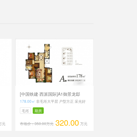
[中国铁建·西派国际]A1御景龙邸
178.00㎡
非毛坯大平层 户型方正 采光好
毛坯
期房
320.00
万元
市场价：350.00万元
万元