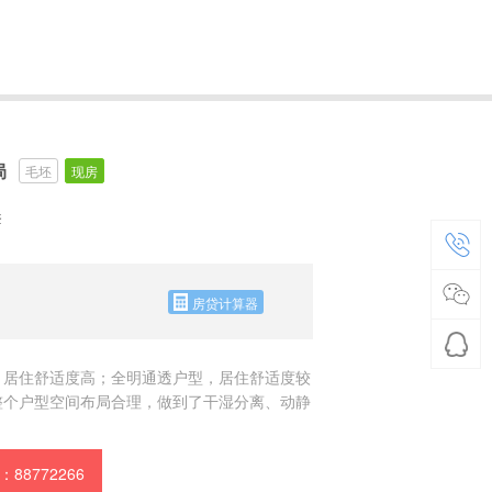
局
毛坯
现房
套
房贷计算器
，居住舒适度高；全明通透户型，居住舒适度较
整个户型空间布局合理，做到了干湿分离、动静
88772266