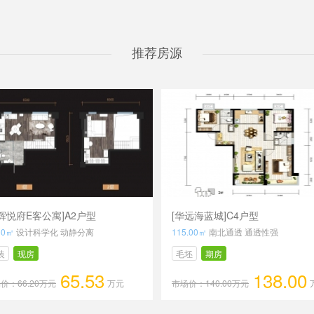
推荐房源
辉悦府E客公寓]A2户型
[华远海蓝城]C4户型
00㎡
设计科学化 动静分离
115.00㎡
南北通透 通透性强
装
现房
毛坯
期房
65.53
138.00
价：66.20万元
万元
市场价：140.00万元