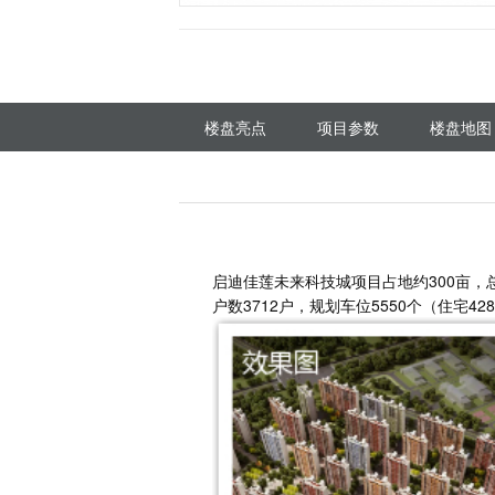
楼盘亮点
项目参数
楼盘地图
启迪佳莲未来科技城项目占地约300亩，总
户数3712户，规划车位5550个（住宅42