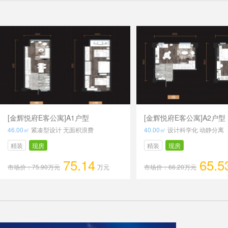
[金辉悦府E客公寓]A1户型
[金辉悦府E客公寓]A2户型
46.00㎡
紧凑型设计 无面积浪费
40.00㎡
设计科学化 动静分离
精装
现房
精装
现房
75.14
65.5
市场价：75.90万元
万元
市场价：66.20万元