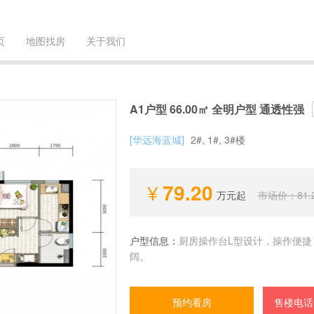
页
地图找房
关于我们
A1户型 66.00㎡ 全明户型 通透性强
[华远海蓝城]
2#, 1#, 3#楼
79.20
万元起
市场价：
81.
户型信息：
厨房操作台L型设计，操作便捷
阔。
预约看房
售楼电话：