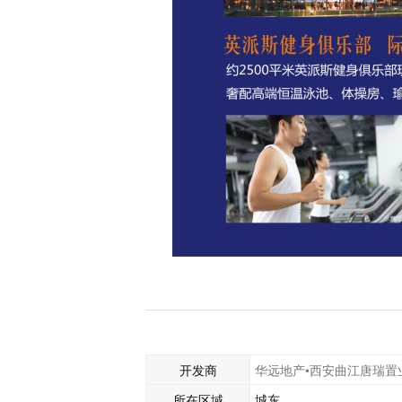
开发商
华远地产•西安曲江唐瑞置
所在区域
城东