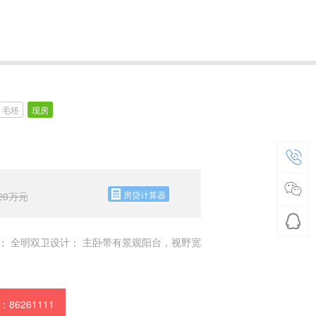
毛坯
现房
房贷计算器
20
万元
； 全明双卫设计； 主卧带有景观阳台，视野宽
86261111