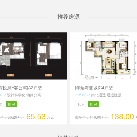
推荐房源
辉悦府E客公寓]A2户型
[华远海蓝城]C4户型
00㎡
设计科学化 动静分离
115.00㎡
南北通透 通透性强
装
现房
毛坯
期房
65.53
138.00
价：66.20万元
万元
市场价：140.00万元