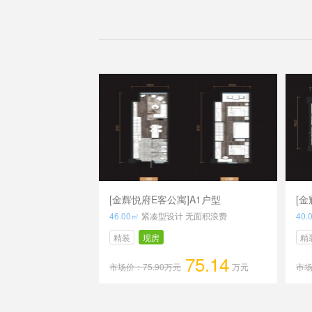
[金辉悦府E客公寓]A1户型
[金
46.00㎡
紧凑型设计 无面积浪费
40.
精装
现房
精
75.14
市场价：75.90万元
万元
市场