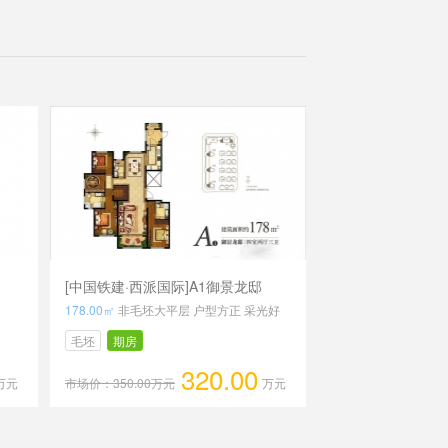
[中国铁建·西派国际]A1御景龙邸
178.00㎡
非毛坯大平层 户型方正 采光好
毛坯
期房
320.00
万元
市场价：350.00万元
万元