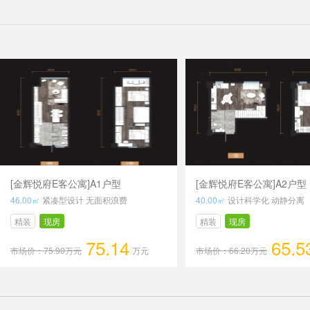
[金辉悦府E客公寓]A1户型
[金辉悦府E客公寓]A2户型
46.00㎡
紧凑型设计 无面积浪费
40.00㎡
设计科学化 动静分离
精装
现房
精装
现房
75.14
65.5
市场价：75.90万元
万元
市场价：66.20万元