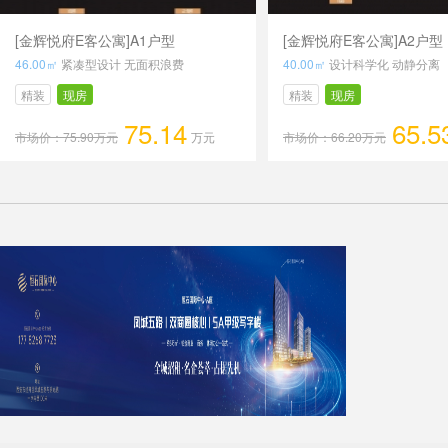
[金辉悦府E客公寓]A1户型
[金辉悦府E客公寓]A2户型
46.00㎡
紧凑型设计 无面积浪费
40.00㎡
设计科学化 动静分离
精装
现房
精装
现房
75.14
65.5
市场价：75.90万元
万元
市场价：66.20万元