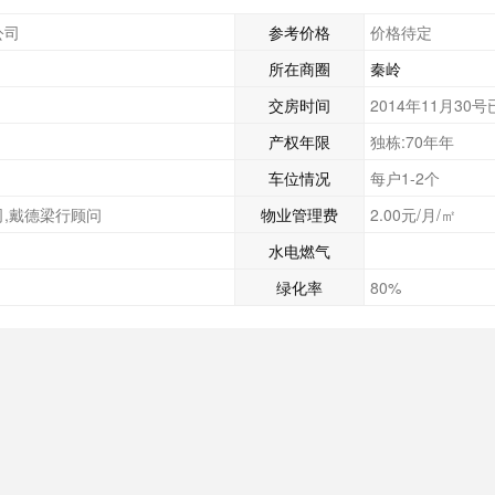
公司
参考价格
价格待定
所在商圈
秦岭
交房时间
2014年11月30
产权年限
独栋:70年年
车位情况
每户1-2个
,戴德梁行顾问
物业管理费
2.00元/月/㎡
水电燃气
绿化率
80%