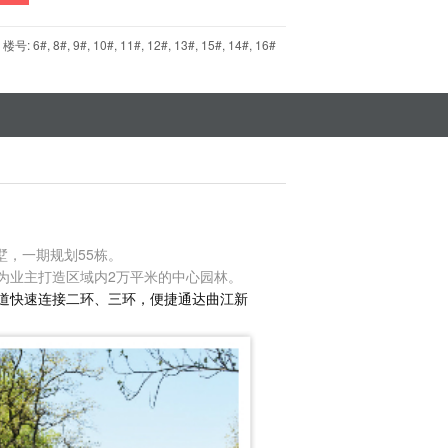
6#, 8#, 9#, 10#, 11#, 12#, 13#, 15#, 14#, 16#
墅，一期规划55栋。
为业主打造区域内2万平米的中心园林。
道快速连接二环、三环，便捷通达曲江新