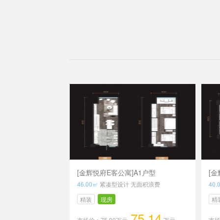
[金辉悦府E客公寓]A1户型
[金
46.00㎡
紧凑型设计 无面积浪费
40.
精装
现房
精
75.14
市场价：75.90万元
万元
市场