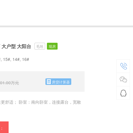
高 大户型 大阳台
毛坯
现房
#, 15#, 14#, 16#
房贷计算器
01.00
万元
更舒适； 卧室：南向卧室，连接露台，宽敞
：