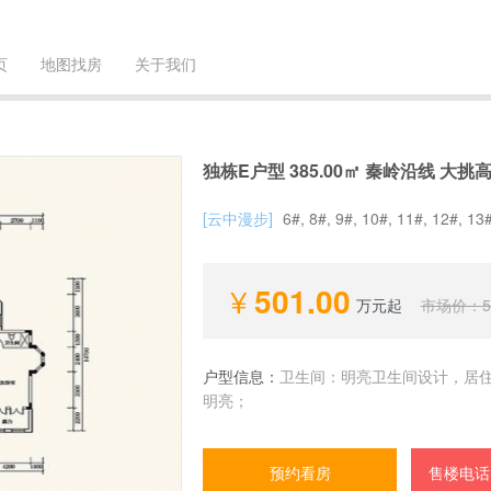
页
地图找房
关于我们
独栋E户型 385.00㎡ 秦岭沿线 大挑
[云中漫步]
6#, 8#, 9#, 10#, 11#, 12#, 13
501.00
万元起
市场价：
5
户型信息：
卫生间：明亮卫生间设计，居住
明亮；
预约看房
售楼电话