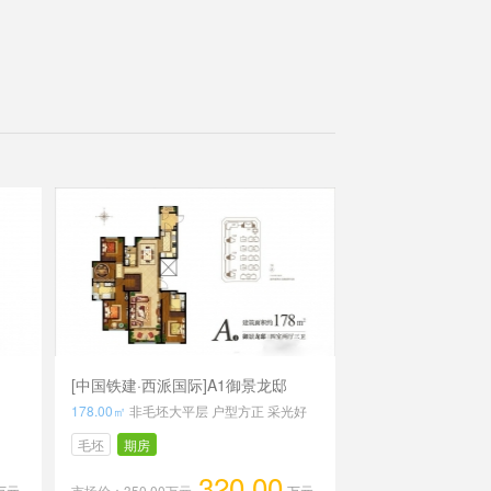
[中国铁建·西派国际]A1御景龙邸
178.00㎡
非毛坯大平层 户型方正 采光好
毛坯
期房
320.00
万元
市场价：350.00万元
万元