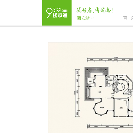
首 
西安站