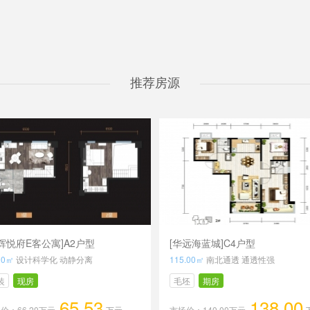
推荐房源
辉悦府E客公寓]A2户型
[华远海蓝城]C4户型
00㎡
设计科学化 动静分离
115.00㎡
南北通透 通透性强
装
现房
毛坯
期房
65.53
138.00
价：66.20万元
万元
市场价：140.00万元