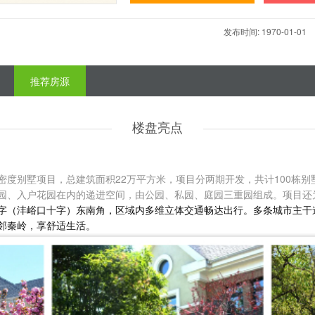
发布时间: 1970-01-01 楼号: 
推荐房源
楼盘亮点
度别墅项目，总建筑面积22万平方米，项目分两期开发，共计100栋别
园、入户花园在内的递进空间，由公园、私园、庭园三重园组成。项目还
字（沣峪口十字）东南角，区域内多维立体交通畅达出行。多条城市主干
邻秦岭，享舒适生活。