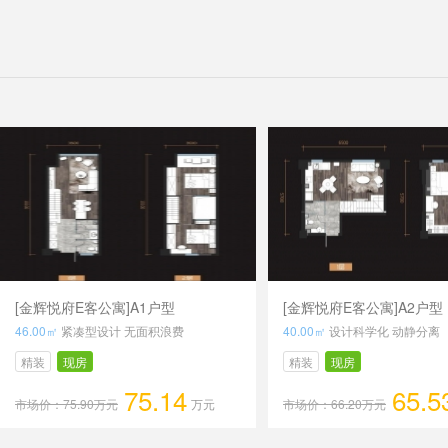
[金辉悦府E客公寓]A1户型
[金辉悦府E客公寓]A2户型
46.00㎡
紧凑型设计 无面积浪费
40.00㎡
设计科学化 动静分离
精装
现房
精装
现房
75.14
65.5
市场价：75.90万元
万元
市场价：66.20万元