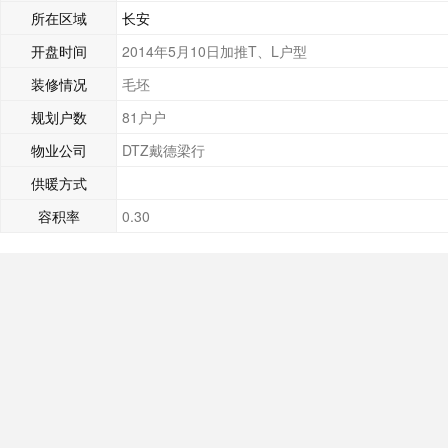
所在区域
长安
开盘时间
2014年5月10日加推T、L户型
装修情况
毛坯
规划户数
81户户
物业公司
DTZ戴德梁行
供暖方式
容积率
0.30